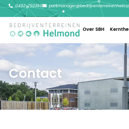
0492-792350
parkmanager@bedrijventerreinenhelmo
Over SBH
Kernth
Contact
Home
»
Contact