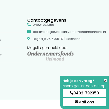
Contactgegevens
0492-792350
parkmanager@bedrijventerreinenhelmond.nl
Lagedijk 24 5705 BZ | Helmond
m
Mogelijk gemaakt door:
t
Heb je een vraag?
Neem gerust contact op!
0492-792350
Mail ons