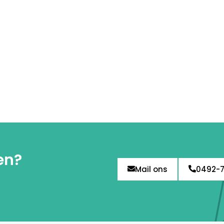
en?
Mail ons
0492-