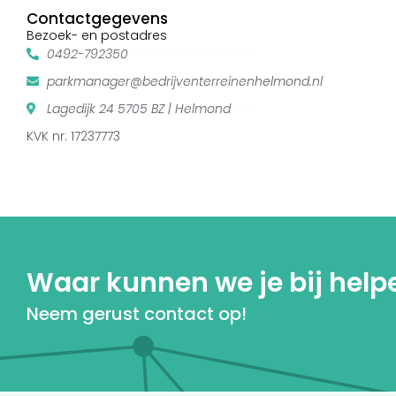
Contactgegevens
Bezoek- en postadres
0492-792350
parkmanager@bedrijventerreinenhelmond.nl
Lagedijk 24 5705 BZ | Helmond
KVK nr: 17237773
Waar kunnen we je bij help
Neem gerust contact op!