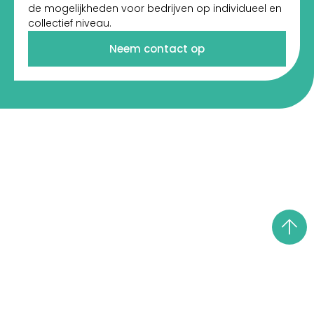
de mogelijkheden voor bedrijven op individueel en
collectief niveau.
Neem contact op
Klimaatadaptatie
Gevolgen van klimaatverandering (hittestress, droogte,
wateroverlast) doen zich ook voor op de