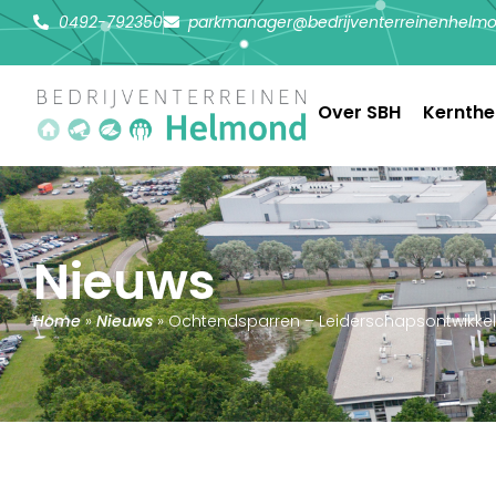
0492-792350
parkmanager@bedrijventerreinenhelmo
Over SBH
Kernth
Nieuws
Home
»
Nieuws
»
Ochtendsparren – Leiderschapsontwikkeli