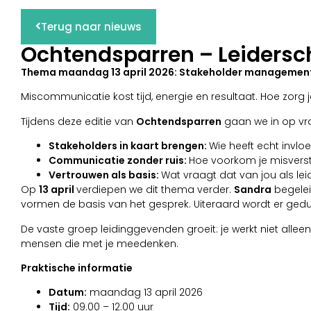
Terug naar nieuws
Ochtendsparren – Leidersch
Thema maandag 13 april 2026: Stakeholder management; 
Miscommunicatie kost tijd, energie en resultaat. Hoe zo
Tijdens deze editie van
Ochtendsparren
gaan we in op vr
Stakeholders in kaart brengen:
Wie heeft echt invlo
Communicatie zonder ruis:
Hoe voorkom je misvers
Vertrouwen als basis:
Wat vraagt dat van jou als le
Op
13 april
verdiepen we dit thema verder.
Sandra
begelei
vormen de basis van het gesprek. Uiteraard wordt er gedu
De vaste groep leidinggevenden groeit: je werkt niet all
mensen die met je meedenken.
Praktische informatie
Datum:
maandag 13 april 2026
Tijd:
09.00 – 12.00 uur