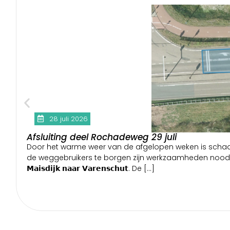
28 juli 2026
Afsluiting deel Rochadeweg 29 juli
Door het warme weer van de afgelopen weken is schad
de weggebruikers te borgen zijn werkzaamheden noodzakelijk. 𝗗𝗲 𝘄𝗲𝗴 𝗶
𝗠𝗮𝗶𝘀𝗱𝗶𝗷𝗸 𝗻𝗮𝗮𝗿 𝗩𝗮𝗿𝗲𝗻𝘀𝗰𝗵𝘂𝘁. De […]