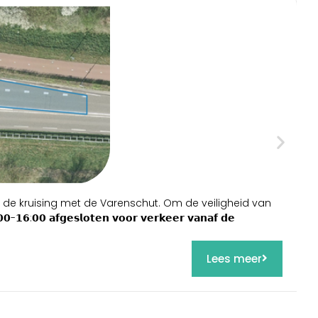
e kruising met de Varenschut. Om de veiligheid van
G
𝟬 𝗮𝗳𝗴𝗲𝘀𝗹𝗼𝘁𝗲𝗻 𝘃𝗼𝗼𝗿 𝘃𝗲𝗿𝗸𝗲𝗲𝗿 𝘃𝗮𝗻𝗮𝗳 𝗱𝗲
b
v
Lees meer