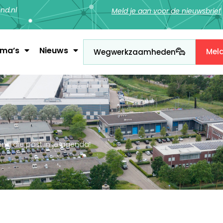
nd.nl
Meld je aan voor de nieuwsbrief
ema’s
Nieuws
Mel
Wegwerkzaamheden
ng die past in je agenda!