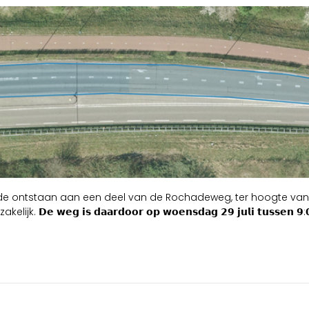
e ontstaan aan een deel van de Rochadeweg, ter hoogte van d
𝘀 𝗱𝗮𝗮𝗿𝗱𝗼𝗼𝗿 𝗼𝗽 𝘄𝗼𝗲𝗻𝘀𝗱𝗮𝗴 𝟮𝟵 𝗷𝘂𝗹𝗶 𝘁𝘂𝘀𝘀𝗲𝗻 𝟵:𝟬𝟬-𝟭𝟲:𝟬