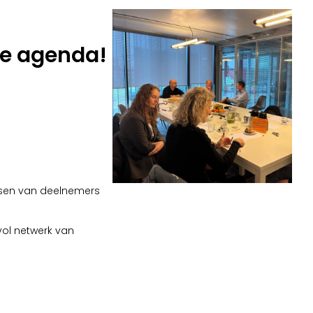
je agenda!
ussen van deelnemers
vol netwerk van