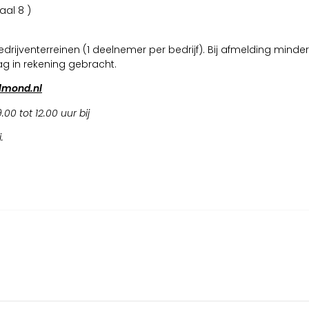
al 8 )
rijventerreinen (1 deelnemer per bedrijf). Bij afmelding mind
 in rekening gebracht.
lmond.nl
0 tot 12.00 uur bij
.