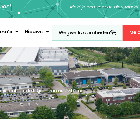
nd.nl
Meld je aan voor de nieuwsbrief
ema’s
Nieuws
Mel
Wegwerkzaamheden
lent, ontdek de kracht van nieuwkomers