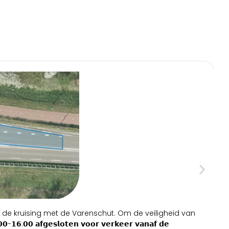
e kruising met de Varenschut. Om de veiligheid van
G
𝟬 𝗮𝗳𝗴𝗲𝘀𝗹𝗼𝘁𝗲𝗻 𝘃𝗼𝗼𝗿 𝘃𝗲𝗿𝗸𝗲𝗲𝗿 𝘃𝗮𝗻𝗮𝗳 𝗱𝗲
b