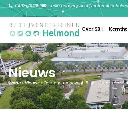
0492-792350
parkmanager@bedrijventerreinenhelmo
Over SBH
Kernth
Nieuws
Home
»
Nieuws
»
Ondernemersevent 15 juni: Grenzeloos ta