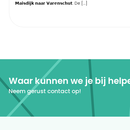
𝗠𝗮𝗶𝘀𝗱𝗶𝗷𝗸 𝗻𝗮𝗮𝗿 𝗩𝗮𝗿𝗲𝗻𝘀𝗰𝗵𝘂𝘁. De […]
Waar kunnen we je bij help
Neem gerust contact op!