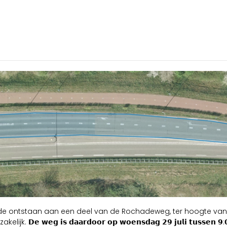
e ontstaan aan een deel van de Rochadeweg, ter hoogte van d
𝘀 𝗱𝗮𝗮𝗿𝗱𝗼𝗼𝗿 𝗼𝗽 𝘄𝗼𝗲𝗻𝘀𝗱𝗮𝗴 𝟮𝟵 𝗷𝘂𝗹𝗶 𝘁𝘂𝘀𝘀𝗲𝗻 𝟵:𝟬𝟬-𝟭𝟲:𝟬