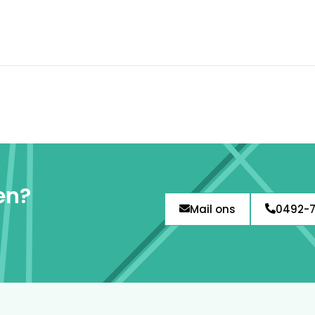
en?
Mail ons
0492-