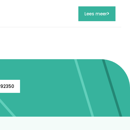
v
Lees meer
792350